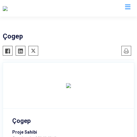
İl Emniyet Müdürlükleri
Çogep
Çogep
Proje Sahibi